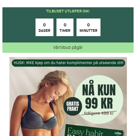
Hopp
TILBUDET UTLØPER OM:
til
innhold
0
0
0
DAGER
TIMER
MINUTTER
Vårtilbud pågår