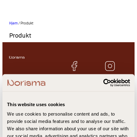
Hjem
/ Produkt
Produkt
Hold deg oppdatert og få
eksklusive tilbud
This website uses cookies
We use cookies to personalise content and ads, to
Coffee Zero
Kundeservice
provide social media features and to analyse our traffic.
Tea Zero
Om oss
We also share information about your use of our site with
Sovian
Personvernerklæring
our social media, advertising and analytics partners who