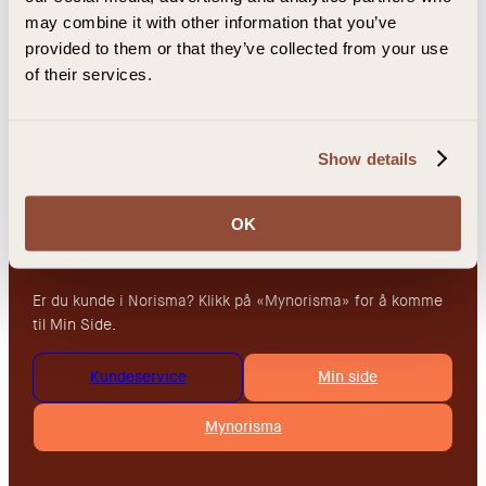
Summershot
Vilkår og betingelser
may combine it with other information that you’ve
Community
provided to them or that they’ve collected from your use
Shop
of their services.
Kundeservice
Det er mest effektivt å bruke Min Side for behandling av
Show details
ditt kundeforhold.
Hvis du ønsker å snakke med oss er vi tilgjengelig på epost:
OK
kundeservice@norisma.no. Vi holder åpent man-fre kl.10-
15.00.
Er du kunde i Norisma? Klikk på «Mynorisma» for å komme
til Min Side.
Kundeservice
Min side
Mynorisma