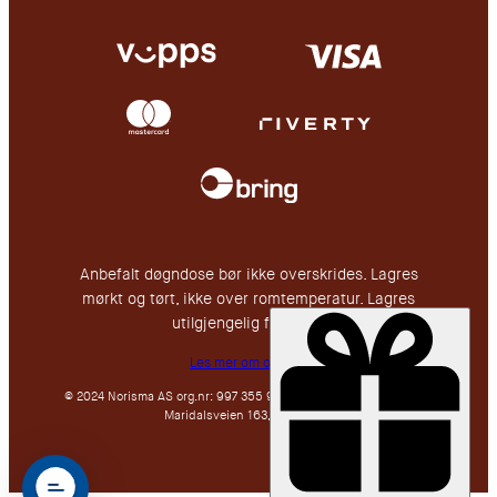
Anbefalt døgndose bør ikke overskrides. Lagres
mørkt og tørt, ikke over romtemperatur. Lagres
utilgjengelig for barn.
Les mer om oss her
© 2024 Norisma AS org.nr: 997 355 911, en del av Nutricos Group.
Maridalsveien 163, 0461 Oslo.