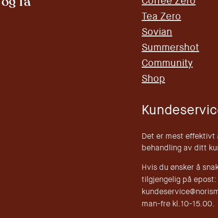
og få
Coffee Zero
Tea Zero
Sovian
Summershot
Community
Shop
Kundeservic
Det er mest effektivt
behandling av ditt k
Hvis du ønsker å sna
tilgjengelig på epost:
kundeservice@norisma
man-fre kl.10-15.00.