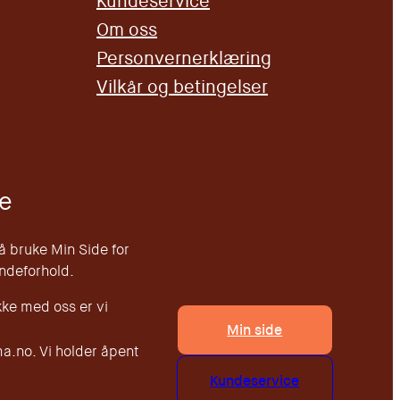
Kundeservice
Om oss
Personvernerklæring
Vilkår og betingelser
e
 å bruke Min Side for
undeforhold.
kke med oss er vi
Min side
.no. Vi holder åpent
Kundeservice