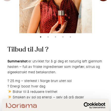
Tilbud til Jul ?
Summershot
er utviklet for å gi deg et naturlig løft gjennom
høsten – full av friske ingredienser som ingefær, sitrus og
algeekstrakt med betakaroten.
? 25 mg – sterkest i Norge brun uten sol
? Energi boost hver dag
Bidrar til å redusere tretthet
Smaken av sol og energi – selv på grå dager
Prøv for kr 0,- (ord.pris kr 749,-)