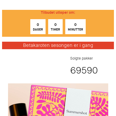
Hopp
til
Tilbudet utløper om:
innhold
0
0
0
DAGER
TIMER
MINUTTER
Betakaroten sesongen er i gang
Solgte pakker
69601