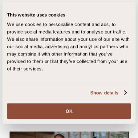
2 shotflasker i gave
Kr 99,- i frakt
This website uses cookies
We use cookies to personalise content and ads, to
provide social media features and to analyse our traffic.
We also share information about your use of our site with
our social media, advertising and analytics partners who
may combine it with other information that you’ve
Jeg fikk en gyldig farge.
provided to them or that they’ve collected from your use
Perfekt fin farge og veldig naturlig
D
of their services.
Anna S.
Bekreftet bruker
Show details
OK