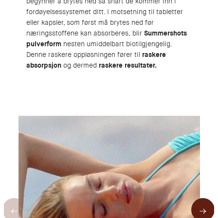
begynner å brytes ned så snart de kommer inn i
fordøyelsessystemet ditt. I motsetning til tabletter
eller kapsler, som først må brytes ned før
næringsstoffene kan absorberes,
blir
Summershots
pulverform
nesten umiddelbart biotilgjengelig.
Denne raskere oppløsningen fører til
raskere
absorpsjon
og dermed
raskere resultater.