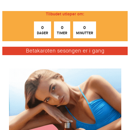
Hopp
til
Tilbudet utløper om:
innhold
0
0
0
DAGER
TIMER
MINUTTER
Betakaroten sesongen er i gang