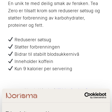
En unik te med deilig smak av fersken. Tea
Zero er tilsatt krom som reduserer søtsug og
støtter forbrenning av karbohydrater,
proteiner og fett.
Reduserer søtsug
Støtter forbrenningen
Bidrar til stabilt blodsukkernivå
Inneholder koffein
Kun 9 kalorier per servering
Ikke glad i fersken?
Klikk her for sitron?
OBS! Tilbudet gleder så langt lageret rekker