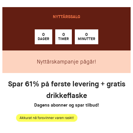
NYTTÅRSSALG
0
0
0
DAGER
TIMER
MINUTTER
Nyttårskampanje pågår!
Spar 61% på første levering + gratis
drikkeflaske
Dagens abonner og spar tilbud!