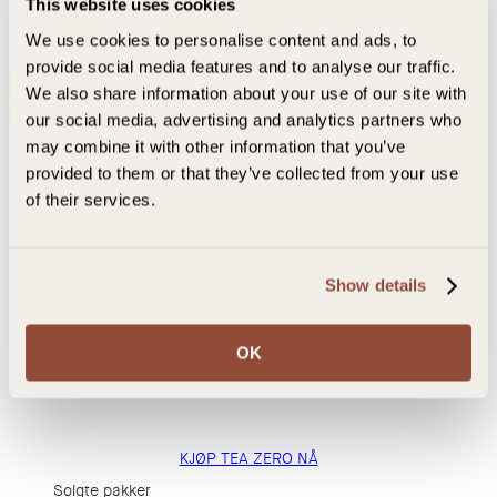
This website uses cookies
We use cookies to personalise content and ads, to
Den er veldig god og du går ned i vekt.
provide social media features and to analyse our traffic.
Den er veldig god og du går ned i vekt, men det går sakte, men
We also share information about your use of our site with
det er bra
our social media, advertising and analytics partners who
may combine it with other information that you’ve
Liv H.
Bekreftet bruker
provided to them or that they’ve collected from your use
of their services.
Eksklusivt tilbud, Inkluderer:
Show details
OK
Gratis mat-
Gratis frakt
Gratis
Gratis
oppskrifter
med Bring
drikkeflaske
økter
KJØP TEA ZERO NÅ
Solgte pakker