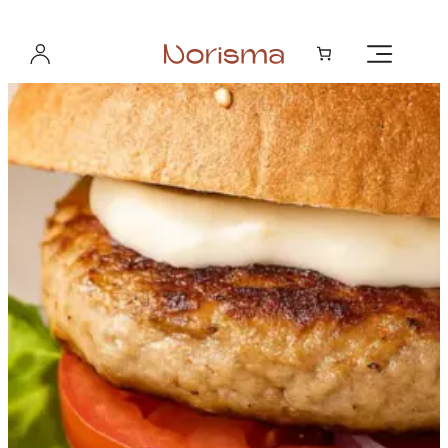
Hopp
til
innhold