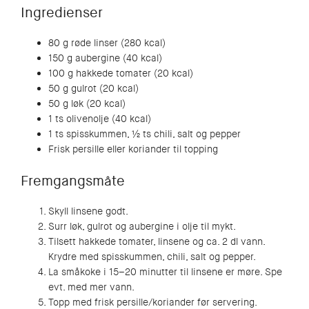
Ingredienser
80 g røde linser (280 kcal)
150 g aubergine (40 kcal)
100 g hakkede tomater (20 kcal)
50 g gulrot (20 kcal)
50 g løk (20 kcal)
1 ts olivenolje (40 kcal)
1 ts spisskummen, ½ ts chili, salt og pepper
Frisk persille eller koriander til topping
Fremgangsmåte
Skyll linsene godt.
Surr løk, gulrot og aubergine i olje til mykt.
Tilsett hakkede tomater, linsene og ca. 2 dl vann.
Krydre med spisskummen, chili, salt og pepper.
La småkoke i 15–20 minutter til linsene er møre. Spe
evt. med mer vann.
Topp med frisk persille/koriander før servering.