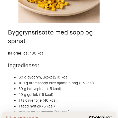
Byggrynsrisotto med sopp og
spinat
Kalorier:
ca. 400 kcal
Ingredienser
60 g byggryn, ukokt (210 kcal)
100 g aromasopp eller sjampinjong (25 kcal)
50 g babyspinat (15 kcal)
40 g gul løk (15 kcal)
1 ts olivenolje (40 kcal)
1 fedd hvitløk (5 kcal)
15 g revet parmesan (60 kcal)
2 dl grønnsaksbuljong (ca. 0 kcal)