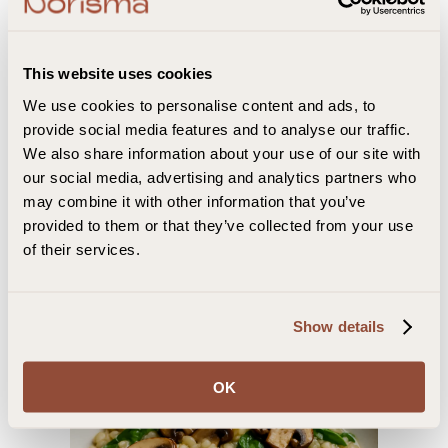
Salt og pepper
Fremgangsmåte
This website uses cookies
We use cookies to personalise content and ads, to
Kok byggryn i lettsaltet vann til de er nesten møre
provide social media features and to analyse our traffic.
(ca. 20 min).
We also share information about your use of our site with
Surr løk og hvitløk i olivenolje til blankt. Tilsett sopp
og stek til den får farge.
our social media, advertising and analytics partners who
Vend inn ferdigkokte byggryn og spe med
may combine it with other information that you’ve
grønnsaksbuljong litt etter litt.
provided to them or that they’ve collected from your use
Rør inn spinat og parmesan rett før servering.
of their services.
Smak til med salt og pepper.
Show details
OK