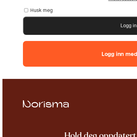
Husk meg
Logg i
Hold deg oppdatert 