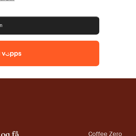
nn
og få
Coffee Zero