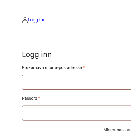
Hopp
til
innhold
Logg inn
Logg inn
Brukernavn eller e-postadresse
Passord
Mistet passord