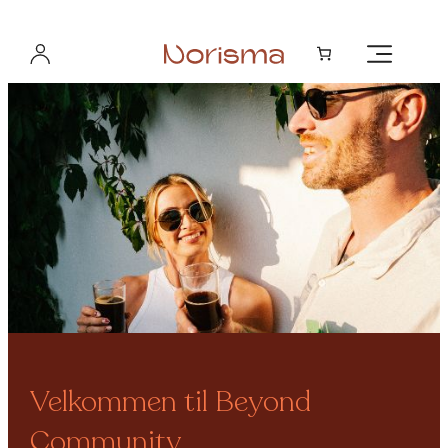
Hopp
til
innhold
Velkommen til Beyond
Community