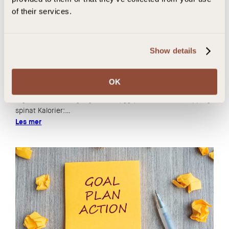
of their services.
4 sunne middager for deg som ønsker å
ligge i kaloriunderskudd
Show details
Ovnsbakt torsk med grønne bønner og sitronpoteter
Kalorier: ca. 410 kcal Ingredienser Fremgangsmåte
OK
Kalkunburger med grillet mais og salat Kalorier: ca. 440 kcal
Ingredienser Fremgangsmåte Byggrynsrisotto med sopp og
spinat Kalorier:…
Les mer