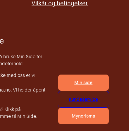
Vilkår og betingelser
e
 å bruke Min Side for
undeforhold.
kke med oss er vi
Min side
.no. Vi holder åpent
Kundeservice
? Klikk på
Mynorisma
mme til Min Side.