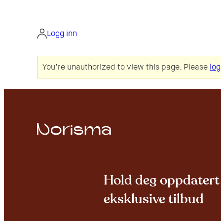
Hopp
til
innhold
Logg inn
You’re unauthorized to view this page. Please
log
Hold deg oppdatert 
eksklusive tilbud