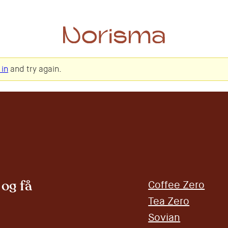
 in
and try again.
og få
Coffee Zero
Tea Zero
Sovian