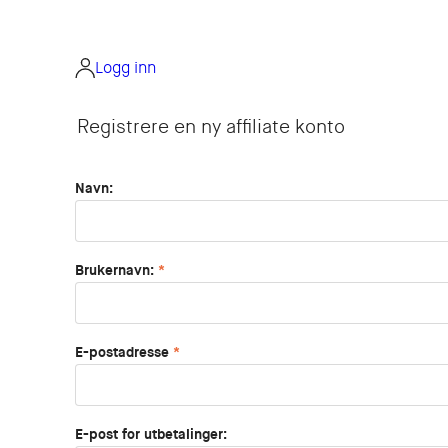
Hopp
til
innhold
Logg inn
Registrere en ny affiliate konto
Navn:
Brukernavn:
E-postadresse
E-post for utbetalinger: