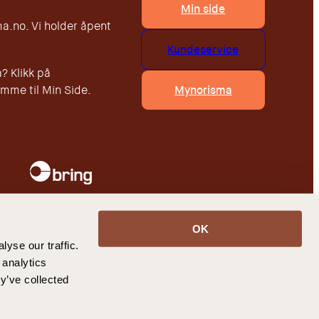
Min side
.no. Vi holder åpent
Kundeservice
? Klikk på
Mynorisma
mme til Min Side.
OK
gres utilgjengelig for barn.
yse our traffic.
 analytics
y’ve collected
slo.