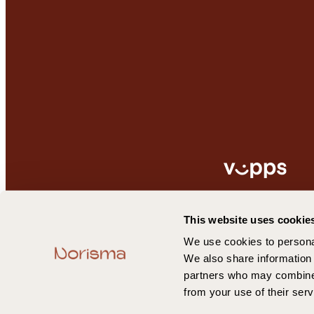
This website uses cookie
Anbefalt døgndose bør ikke 
We use cookies to personal
We also share information 
partners who may combine i
© 2
from your use of their serv