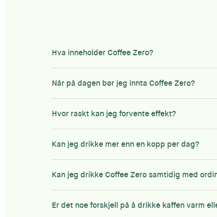
Hva inneholder Coffee Zero?
Coffee Zero inneholder tre ingredienser; kaff
Når på dagen bør jeg innta Coffee Zero?
Du kan innta Coffee Zero når du vil på dagen. I
Hvor raskt kan jeg forvente effekt?
Det er ikke mulig å si eksakt hvor fort eller hv
tilbakemeldinger fra våre kunder bør man bruk
Kan jeg drikke mer enn en kopp per dag?
Anbefalt døgndose er én porsjonspose, men det 
dette. Bare husk at dersom du drikke flere kopp
Kan jeg drikke Coffee Zero samtidig med ordi
Ja, det er naturligvis ikke noe problem. Bare f
potensielt stor effekt!
Er det noe forskjell på å drikke kaffen varm ell