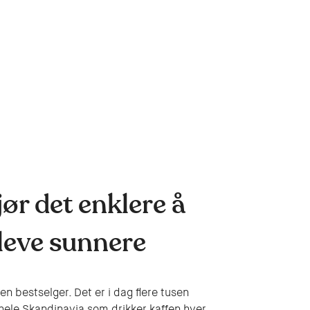
ør det enklere å
 leve sunnere
 en bestselger. Det er i dag flere tusen
hele Skandinavia som drikker kaffen hver