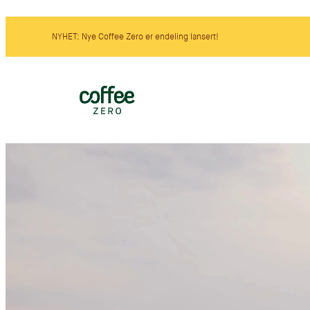
Hopp
til
NYHET: Nye Coffee Zero er endeling lansert!
innhold