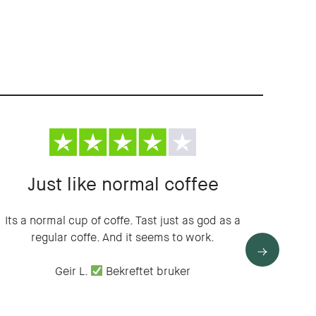
Just like normal coffee
Its a normal cup of coffe. Tast just as god as a
Jeg syn
regular coffe. And it seems to work.
gir ro 
Gått ne
Geir L.
Bekreftet bruker