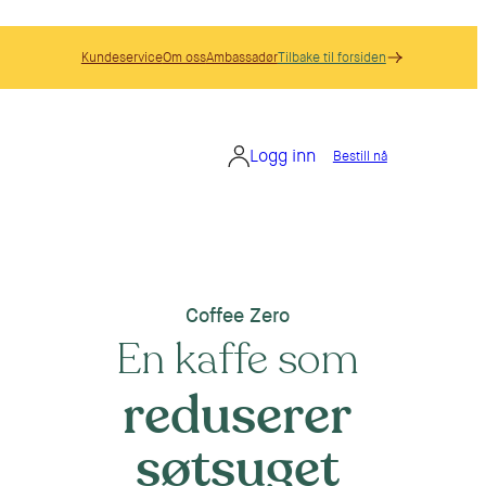
Kundeservice
Om oss
Ambassadør
Tilbake til forsiden
Logg inn
Bestill nå
Coffee Zero
En kaffe som
bidrar til
normal