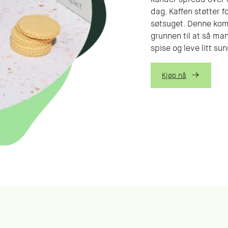
dag. Kaffen støtter f
søtsuget. Denne kom
grunnen til at så ma
spise og leve litt su
Kjøp nå