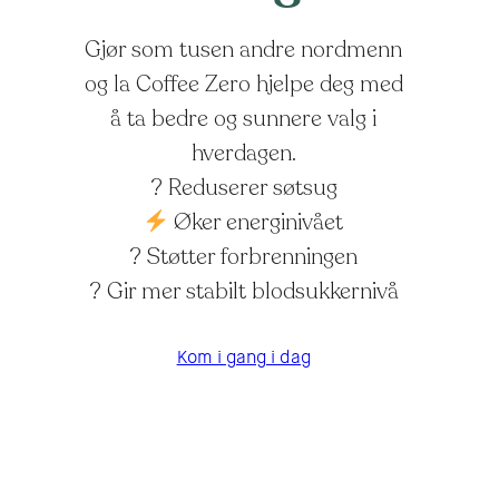
forbrenning
Gjør som tusen andre nordmenn
og la Coffee Zero hjelpe deg med
å ta bedre og sunnere valg i
hverdagen.
? Reduserer søtsug
Øker energinivået
? Støtter forbrenningen
? Gir mer stabilt blodsukkernivå
Kom i gang i dag