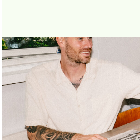
Nei, produktet har ikke forskjellig effekt i va
eller som en deilig iskaffe om du tilsetter isbi