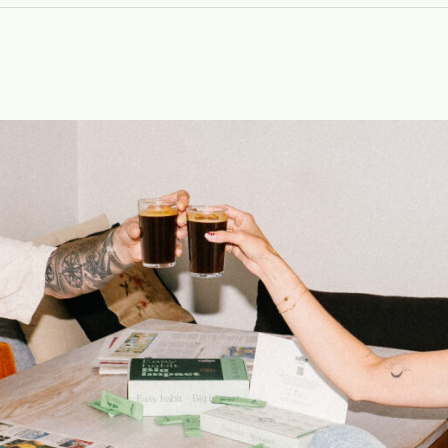
rm eller kald versjon. Kaffen løses opp i varmt vann og kan der
ter og eventuelt melk. Det valget lar vi være opp til deg!