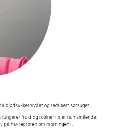
t på blodsukkernivået og redusert søtsuget.
nå fungerer frukt og rosiner» sier hun smilende,
tetøy på havregrøten om morningen».