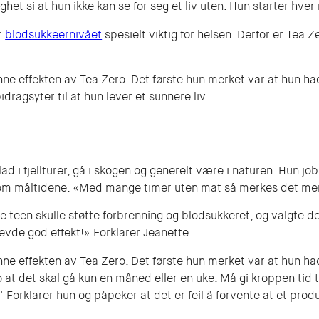
het si at hun ikke kan se for seg et liv uten. Hun starter hv
r
blodsukkeernivået
spesielt viktig for helsen. Derfor er Tea 
ne effekten av Tea Zero. Det første hun merket var at hun ha
ragsyter til at hun lever et sunnere liv.
lad i fjellturer, gå i skogen og generelt være i naturen. Hun j
om måltidene. «Med mange timer uten mat så merkes det mer
een skulle støtte forbrenning og blodsukkeret, og valgte derfo
evde god effekt!» Forklarer Jeanette.
ne effekten av Tea Zero. Det første hun merket var at hun had
o at det skal gå kun en måned eller en uke. Må gi kroppen tid t
 Forklarer hun og påpeker at det er feil å forvente at et produkt