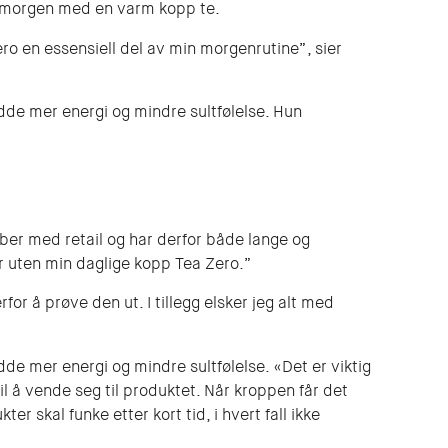
er morgen med en varm kopp te.
Zero en essensiell del av min morgenrutine”, sier
dde mer energi og mindre sultfølelse. Hun
obber med retail og har derfor både lange og
 uten min daglige kopp Tea Zero.”
r å prøve den ut. I tillegg elsker jeg alt med
de mer energi og mindre sultfølelse. «Det er viktig
il å vende seg til produktet. Når kroppen får det
er skal funke etter kort tid, i hvert fall ikke