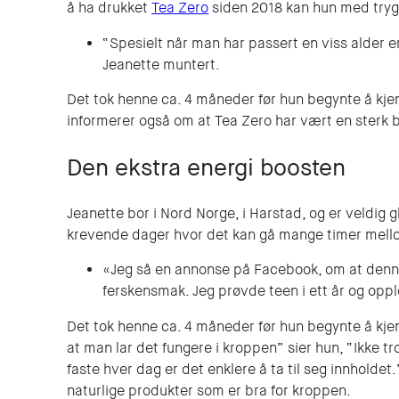
å ha drukket
Tea Zero
siden 2018 kan hun med trygg
“Spesielt når man har passert en viss alder e
Jeanette muntert.
Det tok henne ca. 4 måneder før hun begynte å kjen
informerer også om at Tea Zero har vært en sterk bid
Den ekstra energi boosten
Jeanette bor i Nord Norge, i Harstad, og er veldig g
krevende dager hvor det kan gå mange timer mell
«Jeg så en annonse på Facebook, om at denne t
ferskensmak. Jeg prøvde teen i ett år og oppl
Det tok henne ca. 4 måneder før hun begynte å kjen
at man lar det fungere i kroppen” sier hun, “Ikke tr
faste hver dag er det enklere å ta til seg innholdet.”
naturlige produkter som er bra for kroppen.