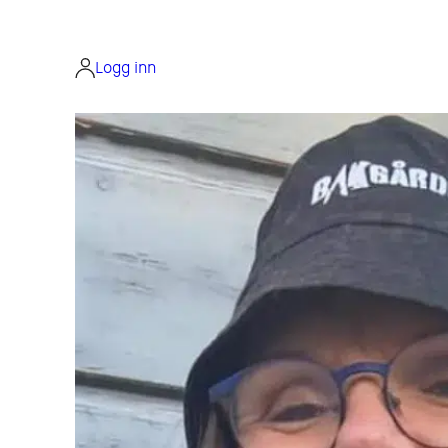
Hopp
til
innhold
Logg inn