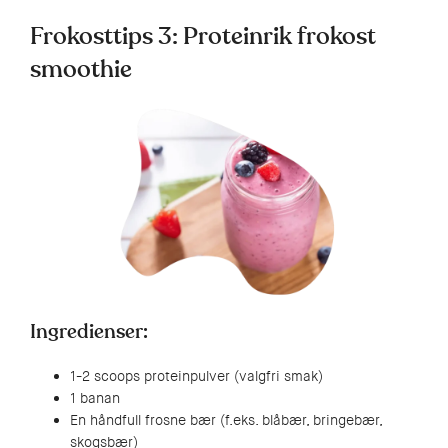
Frokosttips 3: Proteinrik frokost
smoothie
Ingredienser:
1-2 scoops proteinpulver (valgfri smak)
1 banan
En håndfull frosne bær (f.eks. blåbær, bringebær,
skogsbær)