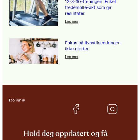
12-3-30-treningen: Enkel
tredemølle-økt som gir
resultater
Les mer
Fokus på livsstilsendringer,
ikke dietter
Les mer
Hold deg oppdatert og få