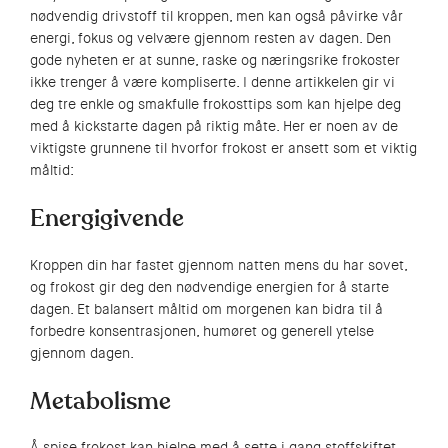
nødvendig drivstoff til kroppen, men kan også påvirke vår
energi, fokus og velvære gjennom resten av dagen. Den
gode nyheten er at sunne, raske og næringsrike frokoster
ikke trenger å være kompliserte. I denne artikkelen gir vi
deg tre enkle og smakfulle frokosttips som kan hjelpe deg
med å kickstarte dagen på riktig måte. Her er noen av de
viktigste grunnene til hvorfor frokost er ansett som et viktig
måltid:
Energigivende
Kroppen din har fastet gjennom natten mens du har sovet,
og frokost gir deg den nødvendige energien for å starte
dagen. Et balansert måltid om morgenen kan bidra til å
forbedre konsentrasjonen, humøret og generell ytelse
gjennom dagen.
Metabolisme
Å spise frokost kan hjelpe med å sette i gang stoffskiftet