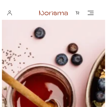
Hopp
til
innhold