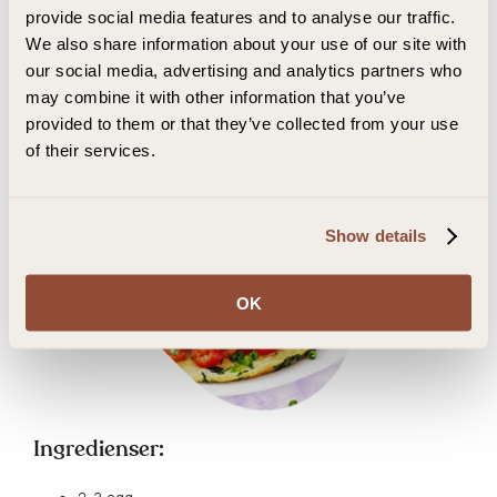
provide social media features and to analyse our traffic.
karbohydrater, 8-12 g fett
We also share information about your use of our site with
Honning (1 ts): Ca. 20 kcal, minimalt med protein, ca.
5 g karbohydrater, minimalt med fett
our social media, advertising and analytics partners who
may combine it with other information that you’ve
Frokosttips 2: Sunn omelett med
provided to them or that they’ve collected from your use
of their services.
grønnsaker
Show details
OK
Ingredienser: