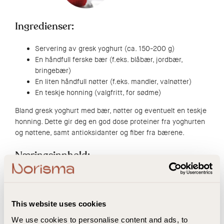
Ingredienser:
Servering av gresk yoghurt (ca. 150-200 g)
En håndfull ferske bær (f.eks. blåbær, jordbær,
bringebær)
En liten håndfull nøtter (f.eks. mandler, valnøtter)
En teskje honning (valgfritt, for sødme)
Bland gresk yoghurt med bær, nøtter og eventuelt en teskje
honning. Dette gir deg en god dose proteiner fra yoghurten
og nøttene, samt antioksidanter og fiber fra bærene.
Næringsinnhold:
Gresk yoghurt (ca. 150-200 g): Ca. 100-150 kcal, 10-
15 g protein, 4-8 g karbohydrater, 5-10 g fett
Ferske bær: Ca. 20-50 kcal, minimalt med protein, ca.
This website uses cookies
5-10 g karbohydrater, minimalt med fett
We use cookies to personalise content and ads, to
Nøtter: Ca. 100-150 kcal, 3-5 g protein, 2-4 g