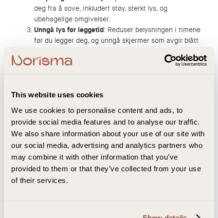
deg fra å sove, inkludert støy, sterkt lys, og
ubehagelige omgivelser.
Unngå lys før leggetid
: Reduser belysningen i timene
før du legger deg, og unngå skjermer som avgir blått
lys.
Hold soverommet kjølig
: Kroppstemperaturen synker
naturlig når vi sover, og et kjølig soverom kan hjelpe
med å fremme dyp søvn.
Beveg deg
: Regelmessig fysisk aktivitet, spesielt om
This website uses cookies
morgenen, kan hjelpe med å regulere søvnrytmen og
We use cookies to personalise content and ads, to
forbedre søvnkvaliteten.
provide social media features and to analyse our traffic.
Spis næringsrik mat
: Et kosthold rikt på fiber og
We also share information about your use of our site with
næringsstoffer gir kroppen de byggeklossene den
our social media, advertising and analytics partners who
trenger for å produsere søvnhormoner som
may combine it with other information that you’ve
melatonin. Klarer ikke kroppen din å produsere nok
provided to them or that they’ve collected from your use
melatonin? Ta et tilskudd som Sovian som hjelper
kroppen din å produsere melatonin og seratonin
of their services.
naturlig gjennom L-tryptofan. Slik får du mer
melatonin, uten bivirkningene fra melatonintilskudd.
Stå opp til samme tid hver dag
: Å følge en fast
Show details