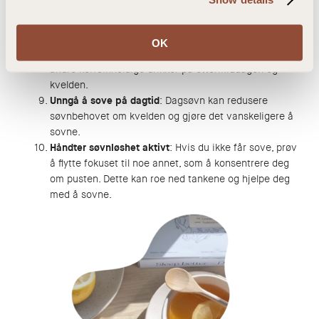
døgnrytme styrker kroppens biologiske klokke og gjør
det lettere å sovne om kvelden.
Unngå koffein etter klokken 12
: Koffein kan blokkere
OK
signalene som hjelper deg å sovne, så unngå kaffe og
andre koffeinholdige drikker på ettermiddagen og
kvelden.
Unngå å sove på dagtid
: Dagsøvn kan redusere
søvnbehovet om kvelden og gjøre det vanskeligere å
sovne.
Håndter søvnløshet aktivt
: Hvis du ikke får sove, prøv
å flytte fokuset til noe annet, som å konsentrere deg
om pusten. Dette kan roe ned tankene og hjelpe deg
med å sovne.