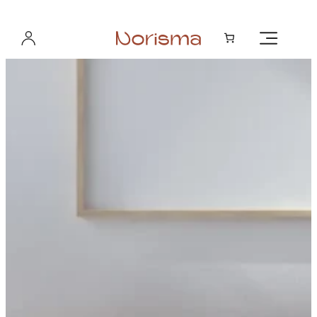
Hopp
til
innhold