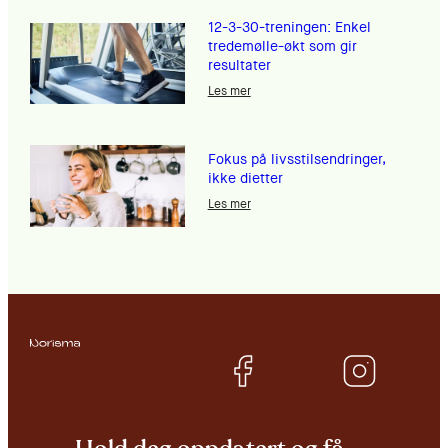
12-3-30-treningen: Enkel
tredemølle-økt som gir
resultater
Les mer
Fokus på livsstilsendringer,
ikke dietter
Les mer