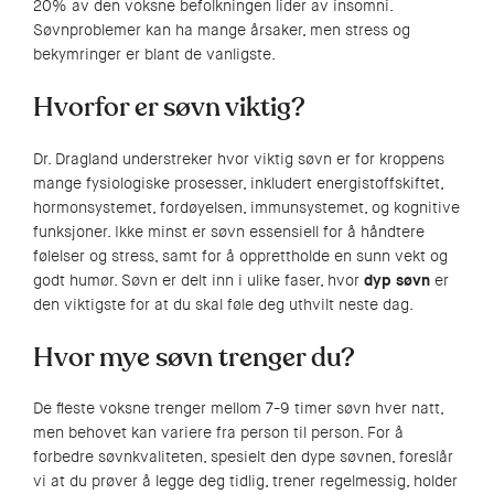
20% av den voksne befolkningen lider av insomni.
Søvnproblemer kan ha mange årsaker, men stress og
bekymringer er blant de vanligste.
Hvorfor er søvn viktig?
Dr. Dragland understreker hvor viktig søvn er for kroppens
mange fysiologiske prosesser, inkludert energistoffskiftet,
hormonsystemet, fordøyelsen, immunsystemet, og kognitive
funksjoner. Ikke minst er søvn essensiell for å håndtere
følelser og stress, samt for å opprettholde en sunn vekt og
godt humør. Søvn er delt inn i ulike faser, hvor
dyp søvn
er
den viktigste for at du skal føle deg uthvilt neste dag.
Hvor mye søvn trenger du?
De fleste voksne trenger mellom 7-9 timer søvn hver natt,
men behovet kan variere fra person til person. For å
forbedre søvnkvaliteten, spesielt den dype søvnen, foreslår
vi at du prøver å legge deg tidlig, trener regelmessig, holder