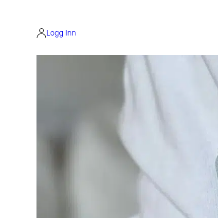
Hopp
til
innhold
Logg inn