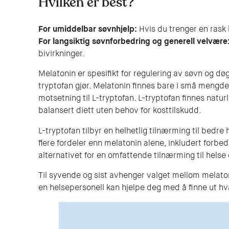
Hvilken er best?
For umiddelbar søvnhjelp:
Hvis du trenger en rask 
For langsiktig søvnforbedring og generell velvære
bivirkninger.
Melatonin er spesifikt for regulering av søvn og d
tryptofan gjør. Melatonin finnes bare i små mengde
motsetning til L-tryptofan. L-tryptofan finnes naturl
balansert diett uten behov for kosttilskudd.
L-tryptofan tilbyr en helhetlig tilnærming til bedr
flere fordeler enn melatonin alene, inkludert forbed
alternativet for en omfattende tilnærming til helse
Til syvende og sist avhenger valget mellom melato
en helsepersonell kan hjelpe deg med å finne ut hva