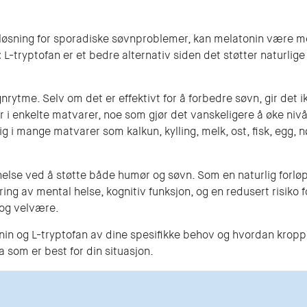
løsning for sporadiske søvnproblemer, kan melatonin være me
:
L-tryptofan er et bedre alternativ siden det støtter naturlig
øgnrytme. Selv om det er effektivt for å forbedre søvn, gir de
r i enkelte matvarer, noe som gjør det vanskeligere å øke niv
ig i mange matvarer som kalkun, kylling, melk, ost, fisk, egg, nø
e helse ved å støtte både humør og søvn. Som en naturlig forløp
ring av mental helse, kognitiv funksjon, og en redusert risiko 
 og velvære.
nin og L-tryptofan av dine spesifikke behov og hvordan kropp
 som er best for din situasjon.