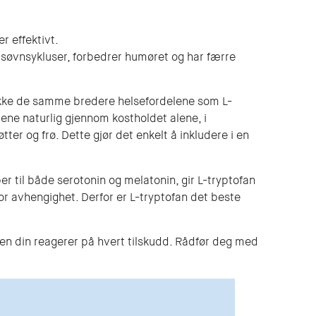
r effektivt.
e søvnsykluser, forbedrer humøret og har færre
t ikke de samme bredere helsefordelene som L-
åene naturlig gjennom kostholdet alene, i
tter og frø. Dette gjør det enkelt å inkludere i en
er til både serotonin og melatonin, gir L-tryptofan
for avhengighet. Derfor er L-tryptofan det beste
en din reagerer på hvert tilskudd. Rådfør deg med