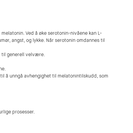
l melatonin. Ved å øke serotonin-nivåene kan L-
humør, angst, og lykke. Når serotonin omdannes til
til generell velvære.
ne.
til å unngå avhengighet til melatonintilskudd, som
urlige prosesser.