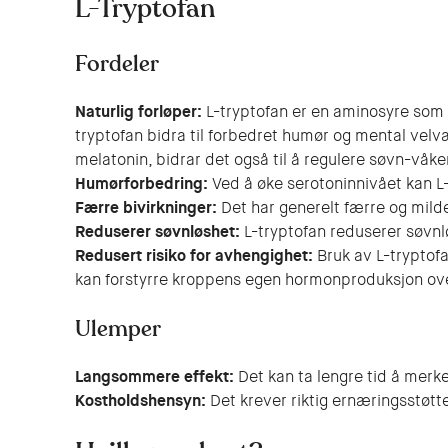
L-Tryptofan
Fordeler
Naturlig forløper:
L-tryptofan er en aminosyre som 
tryptofan bidra til forbedret humør og mental velvær
melatonin, bidrar det også til å regulere søvn-våk
Humørforbedring:
Ved å øke serotoninnivået kan L-
Færre bivirkninger:
Det har generelt færre og mild
Reduserer søvnløshet:
L-tryptofan reduserer søvnl
Redusert risiko for avhengighet:
Bruk av L-tryptofa
kan forstyrre kroppens egen hormonproduksjon ove
Ulemper
Langsommere effekt:
Det kan ta lengre tid å merk
Kostholdshensyn:
Det krever riktig ernæringsstøtte