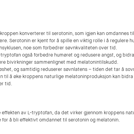
kroppen konverterer til serotonin, som igjen kan omdannes ti
e. Serotonin er kjent for å spille en viktig rolle i å regulere 
ensyklusen, noe som forbedrer søvnkvaliteten over tid.
tryptofan også forbedre humøret og redusere angst, og bidra 
ere bivirkninger sammenlignet med melatonintilskudd.
øshet, og samtidig reduserer søvnlatens – tiden det tar å sov
n til å øke kroppens naturlige melatoninproduksjon kan bidra 
r tid.
e effekten av L-tryptofan, da det virker gjennom kroppens nat
 for å bli effektivt omdannet til serotonin og melatonin.