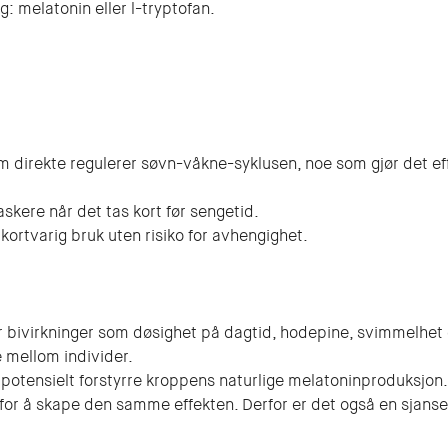
: melatonin eller l-tryptofan.
 direkte regulerer søvn-våkne-syklusen, noe som gjør det ef
raskere når det tas kort før sengetid.
kortvarig bruk uten risiko for avhengighet.
bivirkninger som døsighet på dagtid, hodepine, svimmelhet e
e mellom individer.
potensielt forstyrre kroppens naturlige melatoninproduksjon.
r å skape den samme effekten. Derfor er det også en sjanse 