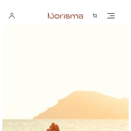
Hopp
til
innhold