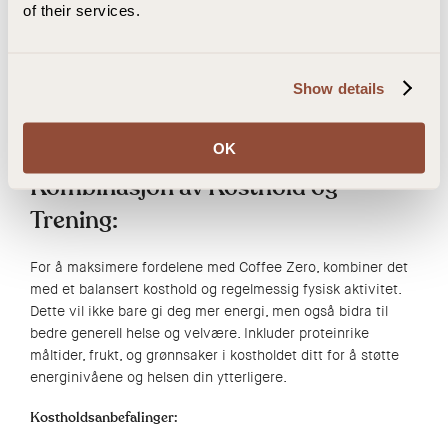
of their services.
Treningstips:
Drikk Coffee Zero 30 minutter før trening for optimal
effekt.
Show details
Kombiner med en balansert pre-workout snack for
maksimal energi.
OK
Kombinasjon av Kosthold og
Trening:
For å maksimere fordelene med Coffee Zero, kombiner det
med et balansert kosthold og regelmessig fysisk aktivitet.
Dette vil ikke bare gi deg mer energi, men også bidra til
bedre generell helse og velvære. Inkluder proteinrike
måltider, frukt, og grønnsaker i kostholdet ditt for å støtte
energinivåene og helsen din ytterligere.
Kostholdsanbefalinger: