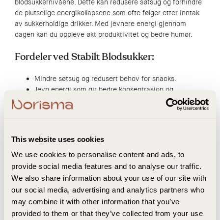
blodsukkernivåene. Dette kan redusere søtsug og forhindre
de plutselige energikollapsene som ofte følger etter inntak
av sukkerholdige drikker. Med jevnere energi gjennom
dagen kan du oppleve økt produktivitet og bedre humør.
Fordeler ved Stabilt Blodsukker:
Mindre søtsug og redusert behov for snacks.
Jevn energi som gir bedre konsentrasjon og
produktivitet.
Forbedret humør og mindre irritabilitet.
Bedre Treningseffektivitet
This website uses cookies
We use cookies to personalise content and ads, to
Med stabil energi og bedre fokus kan du få mer ut av
provide social media features and to analyse our traffic.
treningsøktene dine. Coffee Zero kan hjelpe deg med å
We also share information about your use of our site with
opprettholde et høyere energinivå gjennom hele treningen,
our social media, advertising and analytics partners who
noe som kan forbedre ytelsen og resultatene. Koffein har
også vist seg å øke utholdenheten, noe som kan være
may combine it with other information that you’ve
nyttig for både kardio- og styrketrening.
provided to them or that they’ve collected from your use