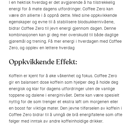
I en hektisk hverdag er det avgjørende å ha tilstrekkelig
energi for å møte dagens utfordringer. Coffee Zero kan
være din allierte i å oppnå dette. Med sine oppkvikkende
egenskaper og evne til å stabilisere blodsukkernivåene,
bidrar Coffee Zero til jevn energi gjennom dagen. Denne
kombinasjonen kan gi deg mer overskudd til både daglige
gjøremål og trening. Få mer energi i hverdagen med Coffee
Zero, og opplev en lettere hverdag
Oppkvikkende Effekt:
Koffein er kjent for å øke våkenhet og fokus. Coffee Zero
gir en balansert dose koffein som hjelper deg å holde deg
energisk og klar for dagens utfordringer uten de vanlige
toppene og dalene i energinivået. Dette kan være spesielt
nyttig for de som trenger et ekstra løft om morgenen eller
en boost før viktige møter. Den jevne tilførselen av koffein i
Coffee Zero bidrar til å unngå de brå energifallene som ofte
følger med inntak av andre koffeinholdige drikker.