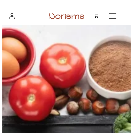
Hopp
til
innhold