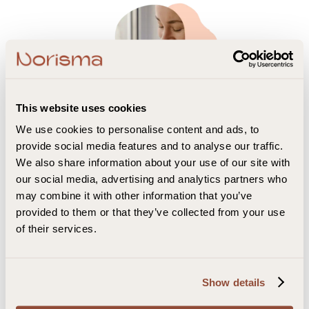
This website uses cookies
We use cookies to personalise content and ads, to
provide social media features and to analyse our traffic.
Hvorfor er krom viktig for kroppen?
We also share information about your use of our site with
our social media, advertising and analytics partners who
Regulering av blodsukker:
En av de mest kjente
may combine it with other information that you’ve
fordelene er dens rolle i å regulere blodsukkernivået.
provided to them or that they’ve collected from your use
Mineralet hjelper insulin med å absorbere glukose fra
of their services.
blodet og inn i cellene. Dette kan bidra til å stabilisere
blodsukkernivået.
Næringsstoffmetabolisme:
Mineralet er også viktig
Show details
for metabolismen av næringsstoffer som
karbohydrater, fett og proteiner. Det hjelper kroppen