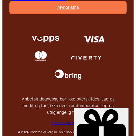
Mynorisma
Anbefalt døgndose bør ikke overskrides. Lagres
mørkt og tørt, ikke over romtemperatur. Lagres
utilgjengelig for barn.
Les mer om oss her
© 2024 Norisma AS org.nr: 997 355 911, en del av Nutricos Group.