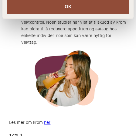
med å bryte ned disse næringsstoffene og omdanne
OK
dem til energi.
Vektkontroll:
Mineralet har vært knyttet til
vektkontroll. Noen studier har vist at tilskudd av krom
kan bidra til å redusere appetitten og søtsug hos
enkelte individer, noe som kan være nyttig for
vekttap.
Les mer om krom
her