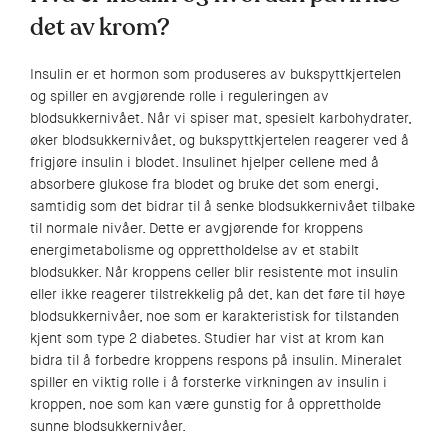
det av krom?
Insulin er et hormon som produseres av bukspyttkjertelen
og spiller en avgjørende rolle i reguleringen av
blodsukkernivået. Når vi spiser mat, spesielt karbohydrater,
øker blodsukkernivået, og bukspyttkjertelen reagerer ved å
frigjøre insulin i blodet. Insulinet hjelper cellene med å
absorbere glukose fra blodet og bruke det som energi,
samtidig som det bidrar til å senke blodsukkernivået tilbake
til normale nivåer. Dette er avgjørende for kroppens
energimetabolisme og opprettholdelse av et stabilt
blodsukker. Når kroppens celler blir resistente mot insulin
eller ikke reagerer tilstrekkelig på det, kan det føre til høye
blodsukkernivåer, noe som er karakteristisk for tilstanden
kjent som type 2 diabetes. Studier har vist at krom kan
bidra til å forbedre kroppens respons på insulin. Mineralet
spiller en viktig rolle i å forsterke virkningen av insulin i
kroppen, noe som kan være gunstig for å opprettholde
sunne blodsukkernivåer.