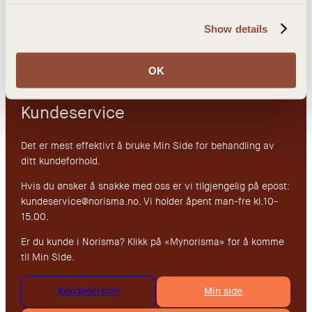
l
Tea Zero
Om oss
l
Show details
Sovian
Personvernerklæring
Summershot
Vilkår og betingelser
Community
OK
Shop
Kundeservice
Det er mest effektivt å bruke Min Side for behandling av
ditt kundeforhold.
Hvis du ønsker å snakke med oss er vi tilgjengelig på epost:
kundeservice@norisma.no. Vi holder åpent man-fre kl.10-
15.00.
Er du kunde i Norisma? Klikk på «Mynorisma» for å komme
til Min Side.
Kundeservice
Min side