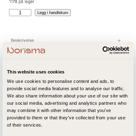
1178 på lager
C
Legg i handlekurv
o
f
f
e
Beskrivelse
e
Z
e
r
This website uses cookies
o
1
We use cookies to personalise content and ads, to
p
provide social media features and to analyse our traffic.
a
We also share information about your use of our site with
c
our social media, advertising and analytics partners who
k
Hold deg oppdatert og få
may combine it with other information that you’ve
a
provided to them or that they’ve collected from your use
n
eksklusive tilbud
of their services.
t
a
Coffee Zero
Kundeservice