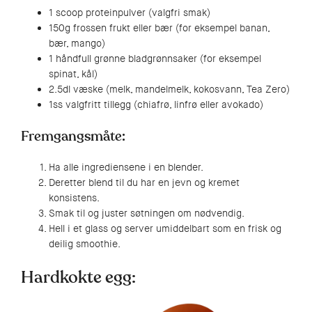
1 scoop proteinpulver (valgfri smak)
150g frossen frukt eller bær (for eksempel banan,
bær, mango)
1 håndfull grønne bladgrønnsaker (for eksempel
spinat, kål)
2.5dl væske (melk, mandelmelk, kokosvann, Tea Zero)
1ss valgfritt tillegg (chiafrø, linfrø eller avokado)
Fremgangsmåte:
Ha alle ingrediensene i en blender.
Deretter blend til du har en jevn og kremet
konsistens.
Smak til og juster søtningen om nødvendig.
Hell i et glass og server umiddelbart som en frisk og
deilig smoothie.
Hardkokte egg: