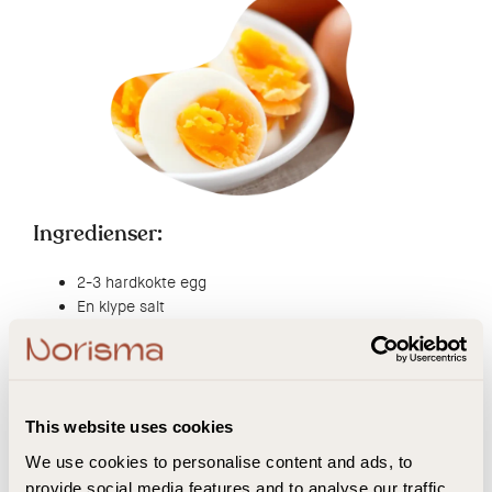
Ingredienser:
2-3 hardkokte egg
En klype salt
Fremgangsmåte:
Kok opp vann og legg eggene oppi i det kokende
This website uses cookies
vannet i ca 8 minutter.
Når koketiden er ferdig heller du av det varme vannet
We use cookies to personalise content and ads, to
og fyller kjelen med kaldt vann. La eggene hvile i 2
provide social media features and to analyse our traffic.