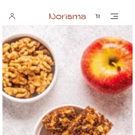
Hopp
til
innhold