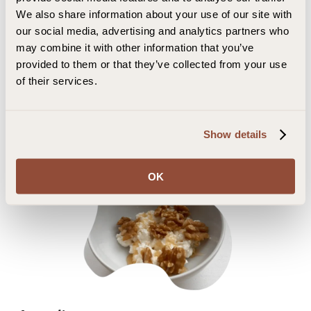
min.
We also share information about your use of our site with
Skrell de hardkokte eggene og del dem i to.
our social media, advertising and analytics partners who
Dryss over litt salt og nyt!
may combine it with other information that you’ve
Tips:
det funker også å lage en rask eggerøre i stede for
provided to them or that they’ve collected from your use
hardkokte egg!
of their services.
Cottage cheese med honning og
valnøtter:
Show details
OK