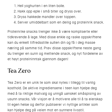
Hell yoghurten i en liten bolle.
Hakk opp eple i små biter og dryss over.
Dryss hakkede mandler over toppen.
Server umiddelbart som en deilig og proteinrik snack.
Proteinrike snacks trenger ikke å være kompliserte eller
tidkrevende å lage. Med disse enkle og raske oppskriftene
kan du enkelt tilfredsstille sulten din og få i deg masse
næring på samme tid. Prøv disse oppskriftene neste gang
du trenger en sunn og mettende snack, og nyt fordelene av
et høyt proteininntak gjennom dagen!
Tea Zero
Tea Zero er en unik te som skal nytes i tillegg til vanlig
kosthold. De aktive ingrediensene i teen kan hjelpe deg
med å ta riktige matvalg og unngå uønsket småspising av
usunn snacks. Vår visjon er å motivere alle til å ta eierskap
til egen helse og derfor publiserer vi nyttige artikler som
kan hjelpe deg på veien mot en sunnere livsstil.