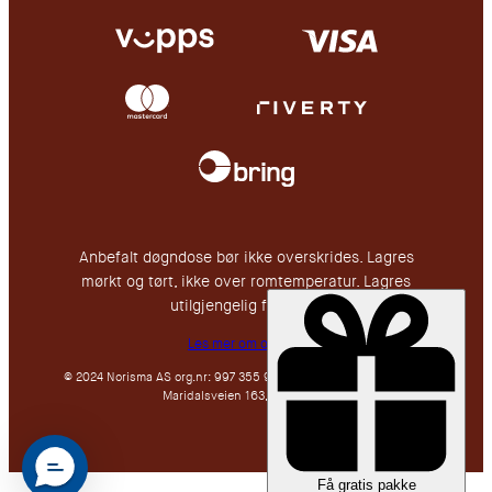
Anbefalt døgndose bør ikke overskrides. Lagres
mørkt og tørt, ikke over romtemperatur. Lagres
utilgjengelig for barn.
Les mer om oss her
© 2024 Norisma AS org.nr: 997 355 911, en del av Nutricos Group.
Maridalsveien 163, 0461 Oslo.