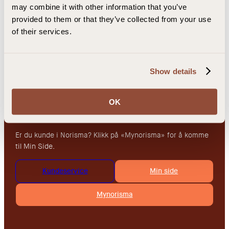
Community
may combine it with other information that you’ve
provided to them or that they’ve collected from your use
Shop
of their services.
Kundeservice
Det er mest effektivt å bruke Min Side for behandling av
Show details
ditt kundeforhold.
Hvis du ønsker å snakke med oss er vi tilgjengelig på epost:
OK
kundeservice@norisma.no. Vi holder åpent man-fre kl.10-
15.00.
Er du kunde i Norisma? Klikk på «Mynorisma» for å komme
til Min Side.
Kundeservice
Min side
Mynorisma