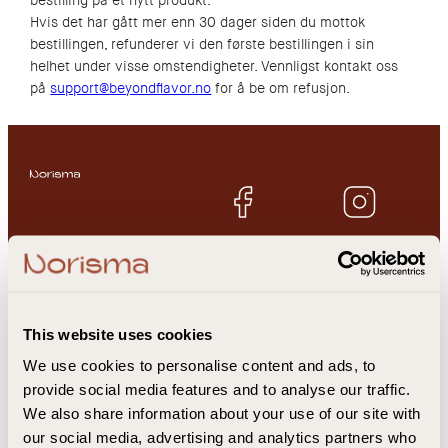
bestilling på et nytt produkt.
Hvis det har gått mer enn 30 dager siden du mottok
bestillingen, refunderer vi den første bestillingen i sin
helhet under visse omstendigheter. Vennligst kontakt oss
på
support@beyondflavor.no
for å be om refusjon.
Hold deg oppdatert og få
eksklusive tilbud
This website uses cookies
Coffee Zero
Kundeservice
We use cookies to personalise content and ads, to
Tea Zero
Om oss
provide social media features and to analyse our traffic.
Sovian
Personvernerklæring
We also share information about your use of our site with
Summershot
Vilkår og betingelser
our social media, advertising and analytics partners who