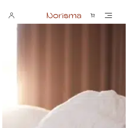
Hopp
til
innhold