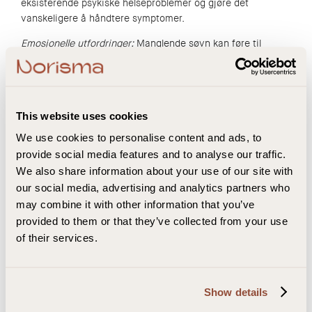
eksisterende psykiske helseproblemer og gjøre det
vanskeligere å håndtere symptomer.
Emosjonelle utfordringer:
Manglende søvn kan føre til
irritabilitet, humørsvingninger, og økt følelsesmessig
reaktivitet. Dette kan påvirke mellommenneskelige
relasjoner og generell livskvalitet.
This website uses cookies
Sosiale og yrkesmessige
We use cookies to personalise content and ads, to
konsekvenser av søvnmangel
provide social media features and to analyse our traffic.
We also share information about your use of our site with
Redusert produktivitet:
Søvnunderskudd kan føre til
our social media, advertising and analytics partners who
redusert produktivitet på jobb eller skole på grunn av
may combine it with other information that you’ve
nedsatt konsentrasjon og fokus.
provided to them or that they’ve collected from your use
Økt risiko for ulykker:
Dårlig søvnkvalitet og
of their services.
søvnunderskudd kan øke risikoen for ulykker på jobb, på
veien, eller andre steder hvor konsentrasjon og reaksjonstid
er avgjørende.
Show details
Sosiale konsekvenser:
Manglende søvn kan påvirke sosiale