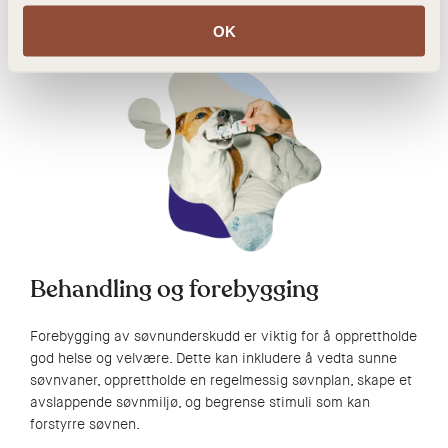
interaksjoner og relasjoner ved å redusere tålmodighet,
OK
empati og sosial kompetanse.
Behandling og forebygging
Forebygging av søvnunderskudd er viktig for å opprettholde
god helse og velvære. Dette kan inkludere å vedta sunne
søvnvaner, opprettholde en regelmessig søvnplan, skape et
avslappende søvnmiljø, og begrense stimuli som kan
forstyrre søvnen.