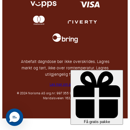
Anbefalt døgndose bør ikke overskrides. Lagres
mørkt og tørt, ikke over romtemperatur. Lagres
utilgjengelig for barn.
Les mer om oss her
© 2024 Norisma AS org.nr: 997 355 911, en del av Nutricos Group.
Maridalsveien 163, 0461 Oslo.