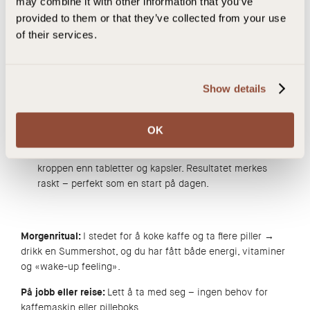
may combine it with other information that you’ve
Konsentrert næring i én shot
: I stedet for å ta flere
provided to them or that they’ve collected from your use
ulike kapsler og piller, får man alt samlet i en liten
of their services.
flaske – vitamin A, C, D, biotin, kobber, lykopen,
astaxanthin, lutein, ingefærpulver, gulrotpulver.
Naturlig energi i stedet for kaffe
: Shot’en gir rask
Show details
energi gjennom ingredienser som fungerer mer
stabilt enn koffein. I stedet for «kaffe-crash» eller
uro i kroppen, får man en jevnere energi-boost.
OK
Bedre opptak
: Flytende format tas raskere opp i
kroppen enn tabletter og kapsler. Resultatet merkes
raskt – perfekt som en start på dagen.
Morgenritual:
I stedet for å koke kaffe og ta flere piller →
drikk en Summershot, og du har fått både energi, vitaminer
og «wake-up feeling».
På jobb eller reise:
Lett å ta med seg – ingen behov for
kaffemaskin eller pilleboks.