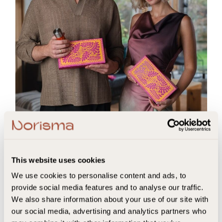
Hvorfor Summershot kan
erstatte andre kosttilskudd og
This website uses cookies
kaffe
We use cookies to personalise content and ads, to
provide social media features and to analyse our traffic.
Mange opplever at det blir tungvint å holde styr på
We also share information about your use of our site with
flere forskjellige kosttilskudd og kaffevaner.
our social media, advertising and analytics partners who
Summershot samler alt i en liten, smakfull shot.