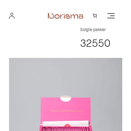
Hopp
til
innhold
Solgte pakker
32597