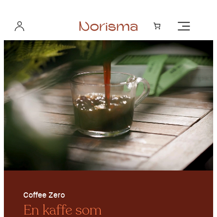
Hopp
til
innhold
Coffee Zero
En kaffe som