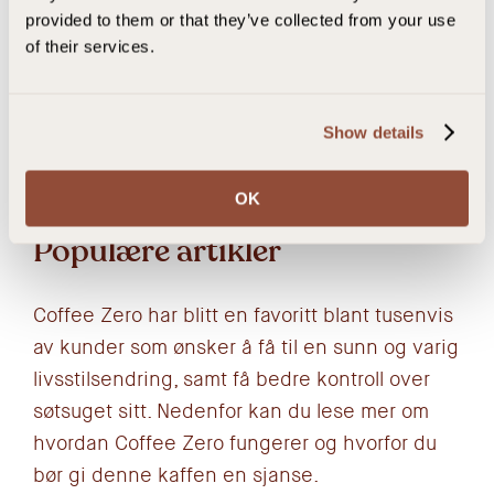
provided to them or that they’ve collected from your use
Deilig kaffe på 1-2-3
of their services.
Hell innholdet fra en porsjonspose i en kopp og rør ut i ca
2,5 dl kokende vann. Nyt kaffen din!
Show details
OK
Populære artikler
Coffee Zero har blitt en favoritt blant tusenvis
av kunder som ønsker å få til en sunn og varig
livsstilsendring, samt få bedre kontroll over
søtsuget sitt. Nedenfor kan du lese mer om
hvordan Coffee Zero fungerer og hvorfor du
bør gi denne kaffen en sjanse.