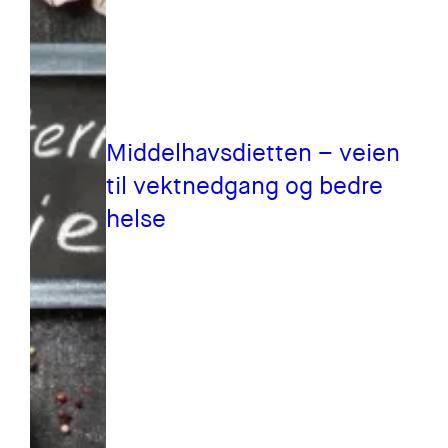
Middelhavsdietten – veien
til vektnedgang og bedre
helse