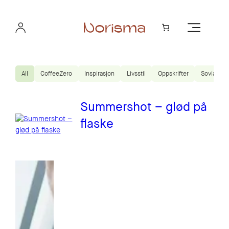
Hopp
til
innhold
All
CoffeeZero
Inspirasjon
Livsstil
Oppskrifter
Sovian
Summershot – glød på
flaske