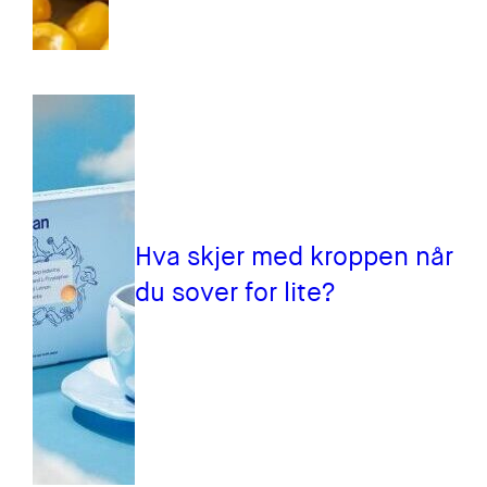
Hva skjer med kroppen når
du sover for lite?